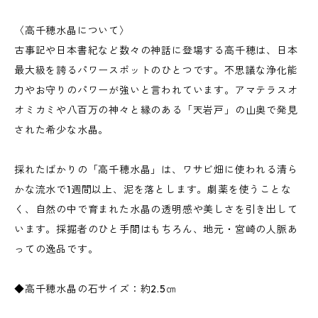
〈高千穂水晶について〉
古事記や日本書紀など数々の神話に登場する高千穂は、日本
最大級を誇るパワースポットのひとつです。不思議な浄化能
力やお守りのパワーが強いと言われています。アマテラスオ
オミカミや八百万の神々と縁のある「天岩戸」の山奥で発見
された希少な水晶。
採れたばかりの「高千穂水晶」は、ワサビ畑に使われる清ら
かな流水で1週間以上、泥を落とします。劇薬を使うことな
く、自然の中で育まれた水晶の透明感や美しさを引き出して
います。採掘者のひと手間はもちろん、地元・宮崎の人脈あ
っての逸品です。
◆高千穂水晶の石サイズ：約2.5㎝