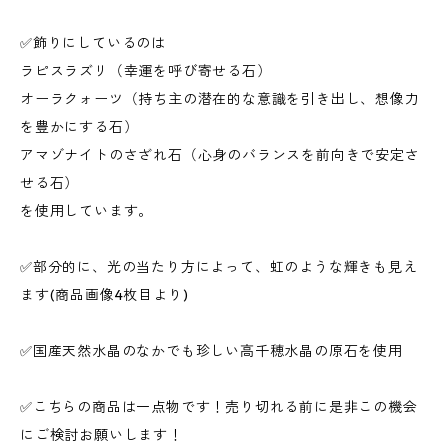
✅飾りにしているのは
ラピスラズリ（幸運を呼び寄せる石）
オーラクォーツ（持ち主の潜在的な意識を引き出し、想像力
を豊かにする石）
アマゾナイトのさざれ石（心身のバランスを前向きで安定さ
せる石）
を使用しています。
✅部分的に、光の当たり方によって、虹のような輝きも見え
ます(商品画像4枚目より)
✅国産天然水晶のなかでも珍しい高千穂水晶の原石を使用
✅こちらの商品は一点物です！売り切れる前に是非この機会
にご検討お願いします！