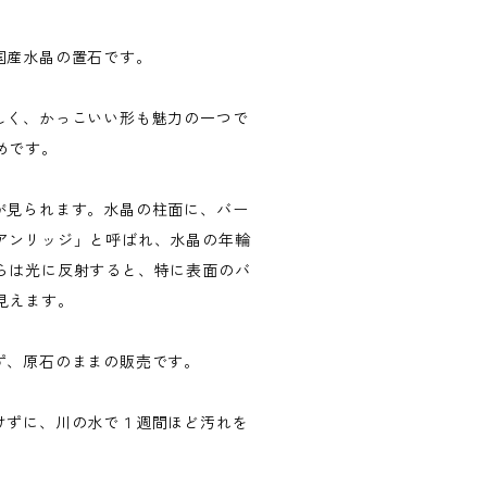
国産水晶の置石です。
しく、かっこいい形も魅力の一つで
めです。
が見られます。水晶の柱面に、バー
アンリッジ」と呼ばれ、水晶の年輪
らは光に反射すると、特に表面のバ
見えます。
ず、原石のままの販売です。
けずに、川の水で１週間ほど汚れを