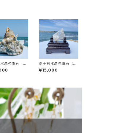
穂水晶の置石【虹
高千穂水晶の置石【レ
草入り/母岩付
ムリアンシードあり_
000
¥15,000
ツヤ輝き_小さな虹入
り】