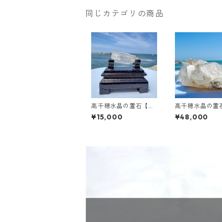
同じカテゴリの商品
高千穂水晶の置石【六
高千穂水晶の置
角_透明_虹入り】
入り/特大クラ
¥15,000
¥48,000
ー】