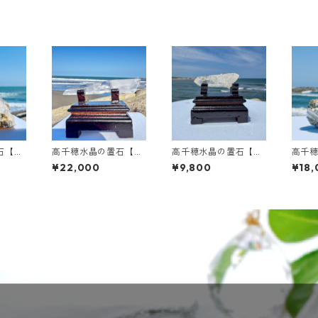
石【虹
高千穂水晶の置石【曲
高千穂水晶の置石【透
高千
スタ
がり水晶/透明/レムリ
明】
入り/
¥22,000
¥9,800
¥18,
アンシード】
き】