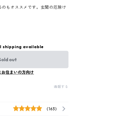
るのもオススメです。玄関の厄除け
。
l shipping available
Sold out
にお住まいの方向け
通報する
(163)