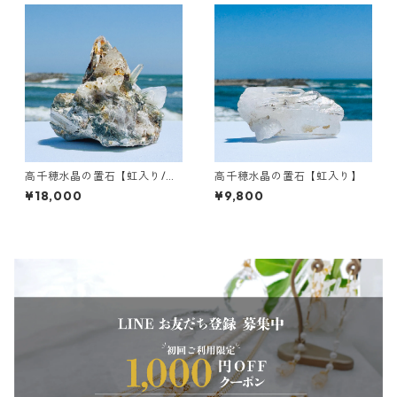
高千穂水晶の置石【虹入り/草
高千穂水晶の置石【虹入り】
入り/母岩付き】
¥18,000
¥9,800