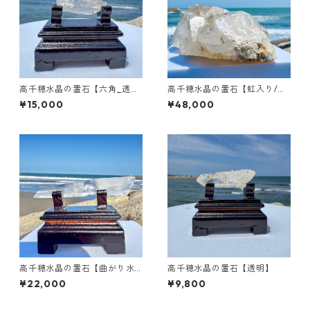
高千穂水晶の置石【六角_透明
高千穂水晶の置石【虹入り/特
_虹入り】
大クラスター】
¥15,000
¥48,000
高千穂水晶の置石【曲がり水
高千穂水晶の置石【透明】
晶/透明/レムリアンシード】
¥22,000
¥9,800