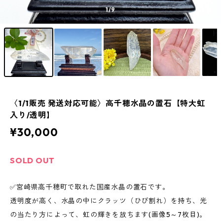
1
/9
〈1/1販売 発送対応可能〉高千穂水晶の置石【特大虹
入り/透明】
¥30,000
SOLD OUT
✅宮崎県高千穂町で取れた国産水晶の置石です。
透明度が高く、水晶の中にクラッツ（ひび割れ）を持ち、光
の当たり方によって、虹の輝きを放ちます(画像5～7枚目)。