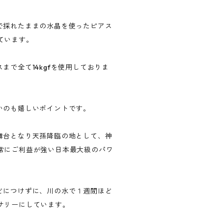
で採れたままの水晶を使ったピアス
ています。
まで全て14kgfを使用しておりま
いのも嬉しいポイントです。
舞台となり天孫降臨の地として、神
常にご利益が強い日本最大級のパワ
どにつけずに、川の水で１週間ほど
サリーにしています。