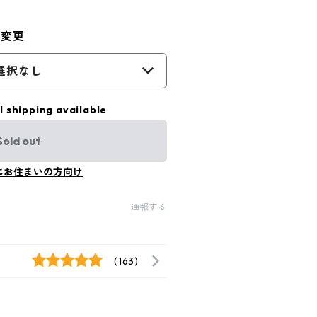
具変更
選択なし
l shipping available
Sold out
にお住まいの方向け
通報する
(163)