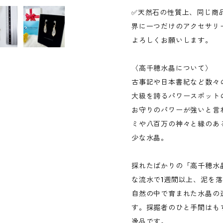
✅天然石の性質上、同じ商
界に一つだけのアクセサリ
よろしくお願いします。
〈高千穂水晶について〉
古事記や日本書紀など数々
大級を誇るパワースポット
お守りのパワーが強いと言
ミや八百万の神々と縁のあ
少な水晶。
採れたばかりの「高千穂水
な流水で1週間以上、泥を
自然の中で育まれた水晶の
す。採掘者のひと手間はも
逸品です。