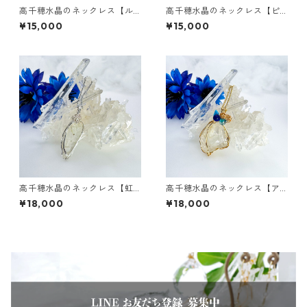
高千穂水晶のネックレス【ル
高千穂水晶のネックレス【ピ
ビー/インカローズ/ピンクトル
ンクタイガーアイ/ラベンダー
¥15,000
¥15,000
マリンサザレ】
アメジスト/淡水パール】
高千穂水晶のネックレス【虹
高千穂水晶のネックレス【ア
入り・裏面草入り水晶】
クアオーラ/ラピスラズリ/ター
¥18,000
¥18,000
コイズ】