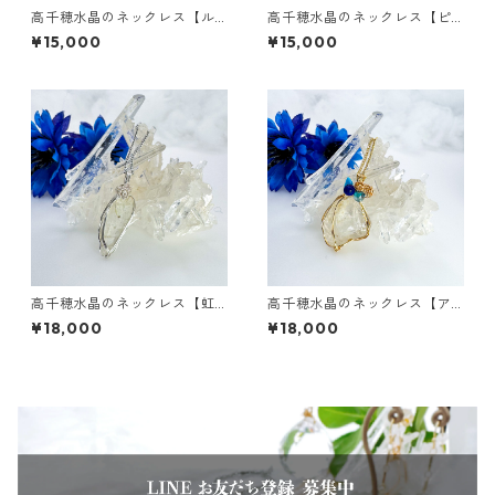
高千穂水晶のネックレス【ル
高千穂水晶のネックレス【ピ
ビー/インカローズ/ピンクトル
ンクタイガーアイ/ラベンダー
¥15,000
¥15,000
マリンサザレ】
アメジスト/淡水パール】
高千穂水晶のネックレス【虹
高千穂水晶のネックレス【ア
入り・裏面草入り水晶】
クアオーラ/ラピスラズリ/ター
¥18,000
¥18,000
コイズ】