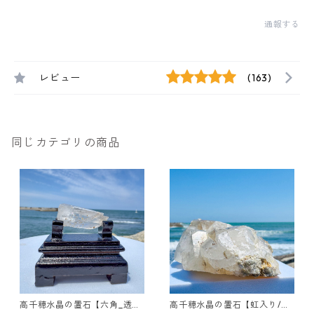
通報する
レビュー
(163)
同じカテゴリの商品
高千穂水晶の置石【六角_透明
高千穂水晶の置石【虹入り/特