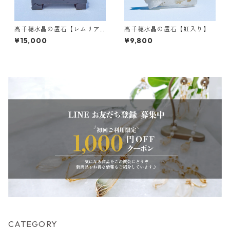
高千穂水晶の置石【レムリア
高千穂水晶の置石【虹入り】
ンシードあり_ツヤ輝き_小さ
¥15,000
¥9,800
な虹入り】
CATEGORY