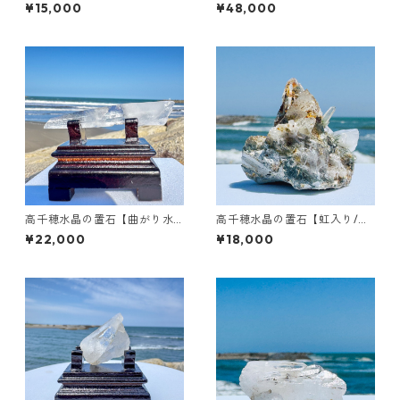
_虹入り】
大クラスター】
¥15,000
¥48,000
高千穂水晶の置石【曲がり水
高千穂水晶の置石【虹入り/草
晶/透明/レムリアンシード】
入り/母岩付き】
¥22,000
¥18,000