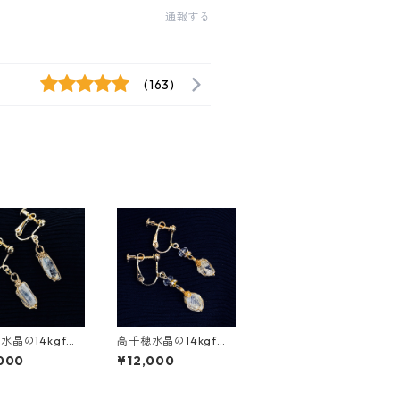
通報する
(163)
水晶の14kgfイ
高千穂水晶の14kgfイ
ング
ヤリング
000
¥12,000