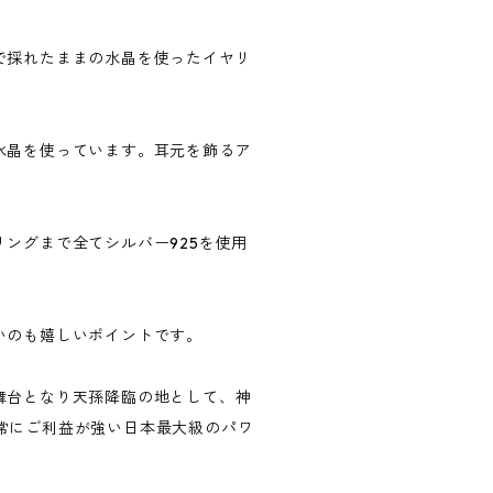
で採れたままの水晶を使ったイヤリ
水晶を使っています。耳元を飾るア
ングまで全てシルバー925を使用
いのも嬉しいポイントです。
舞台となり天孫降臨の地として、神
常にご利益が強い日本最大級のパワ