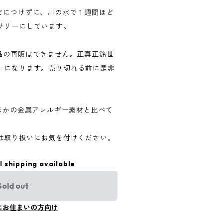
どにつけずに、川の水で１週間ほど
サリーにしています。
品の再販はできません。正真正銘世
ーになります。売り切れる前に是非
、ほかの金属アレルギー素材と比べて
は取り扱いにお気を付けください。
l shipping available
Sold out
にお住まいの方向け