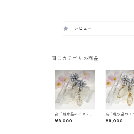
レビュー
同じカテゴリの商品
高千穂水晶のイヤリン
高千穂水晶のイ
グ【淡水パールフラワ
グ【淡水パール
¥8,000
¥8,000
ー】
ー】